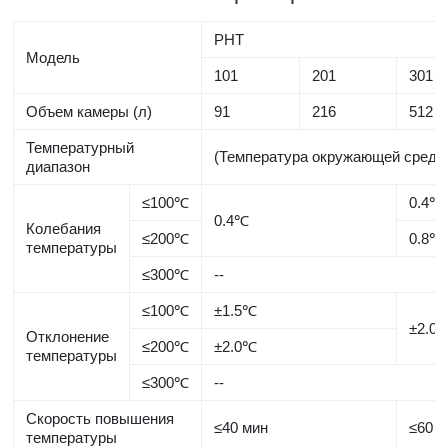
PHT
Модель
101
201
301
Объем камеры (л)
91
216
512
Температурный
(Температура окружающей сре
диапазон
≤100℃
0.4℃
0.4℃
Колебания
≤200℃
0.8℃
температуры
≤300℃
--
≤100℃
±1.5℃
±2.0
Отклонение
≤200℃
±2.0℃
температуры
≤300℃
--
Скорость повышения
≤40 мин
≤60 
температуры