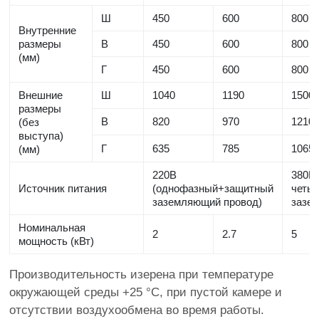
Ш
450
600
800
Внутренние
размеры
В
450
600
800
(мм)
Г
450
600
800
Внешние
Ш
1040
1190
1500
размеры
В
820
970
1210
(без
выступа)
Г
635
785
1065
(мм)
220В
380В
Источник питания
(однофазный+защитный
четы
заземляющий провод)
зазе
Номинальная
2
2.7
5
мощность (кВт)
Производительность изерена при температуре
окружающей среды +25 °C, при пустой камере и
отсутствии воздухообмена во время работы.