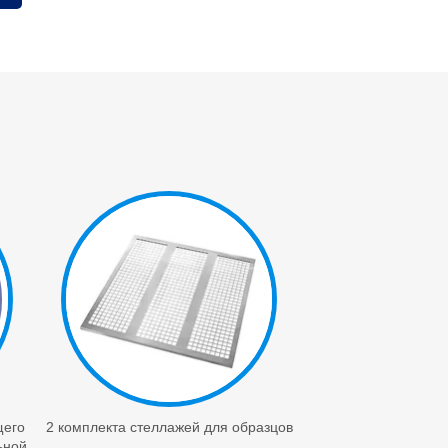
щего
2 комплекта стеллажей для образцов
1 силовой конт
ьной
подключения