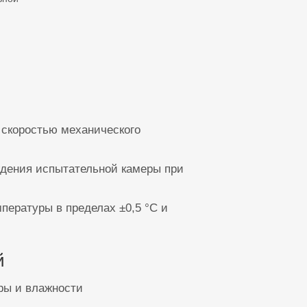
1 коммуникационн
1 порт Ether
 скоростью механического
ждения испытательной камеры при
пературы в пределах ±0,5 °C и
й
ры и влажности