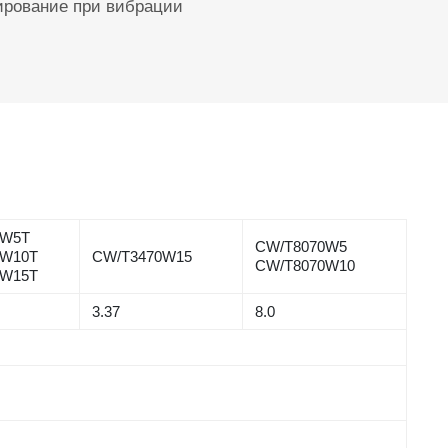
ирование при вибрации
0W5T
CW/T8070W5
0W10T
CW/T3470W15
CW/T8070W10
0W15T
3.37
8.0