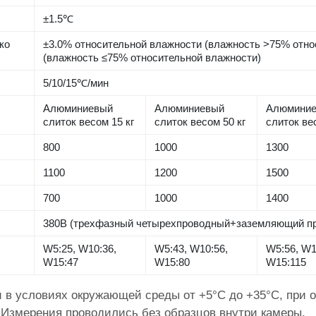
±1.5℃
ко
±3.0% относительной влажности (влажность >75% отно
(влажность ≤75% относительной влажности)
5/10/15℃/мин
Алюминиевый
Алюминиевый
Алюмини
слиток весом 15 кг
слиток весом 50 кг
слиток ве
800
1000
1300
1100
1200
1500
700
1000
1400
380В (трехфазный четырехпроводный+заземляющий п
W5:25, W10:36,
W5:43, W10:56,
W5:56, W1
W15:47
W15:80
W15:115
и в условиях окружающей среды от +5°C до +35°C, при 
Измерения проводились без образцов внутри камеры.