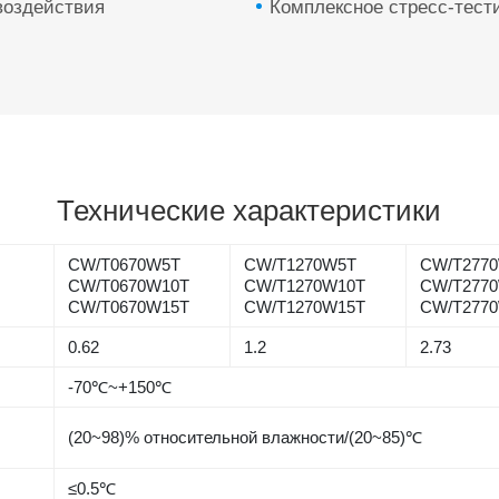
воздействия
Комплексное стресс-тест
Технические характеристики
CW/T0670W5T
CW/T1270W5T
CW/T277
CW/T0670W10T
CW/T1270W10T
CW/T277
CW/T0670W15T
CW/T1270W15T
CW/T277
0.62
1.2
2.73
-70℃~+150℃
(20~98)% относительной влажности/(20~85)℃
≤0.5℃