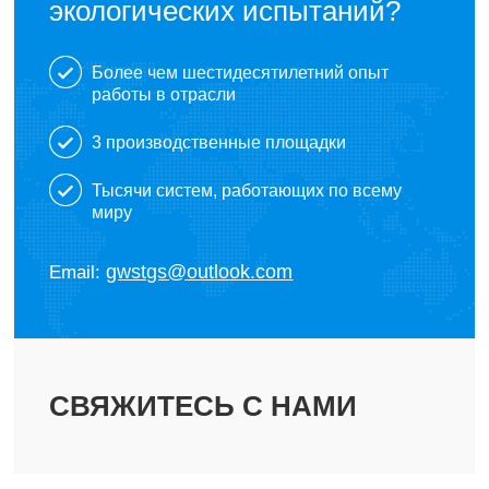
экологических испытаний?
Более чем шестидесятилетний опыт
работы в отрасли
3 производственные площадки
Тысячи систем, работающих по всему
миру
gwstgs@outlook.com
Email:
СВЯЖИТЕСЬ С НАМИ