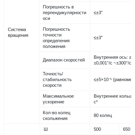
Погрешность в
перпендикулярности
≤±3″
оси
Погрешность
Система
точности
вращения
≤±3″
определения
положения
Внутренняя ось: ±0,
Диапазон скоростей
±0,001°/с ~±300°/с
Точность/
стабильность
≤±5×10⁻⁵ (равномер
скорости
Максимальное
Внутреннее кольцо: 
ускорение
с²
Кол-во колец
80 колец
скольжения
Ш
500
650