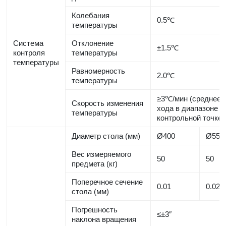
Колебания
0.5℃
температуры
Система
Отклонение
±1.5℃
контроля
температуры
температуры
Равномерность
2.0℃
температуры
≥3℃/мин (среднее 
Скорость изменения
хода в диапазоне о
температуры
контрольной точке 
Диаметр стола (мм)
Ø400
Ø550
Вес измеряемого
50
50
предмета (кг)
Поперечное сечение
0.01
0.02
стола (мм)
Погрешность
≤±3″
наклона вращения