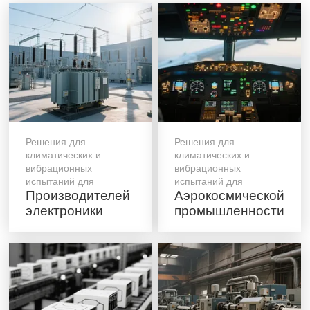
Решения для
Решения для
климатических и
климатических и
вибрационных
вибрационных
испытаний для
испытаний для
Производителей
Аэрокосмической
электроники
промышленности