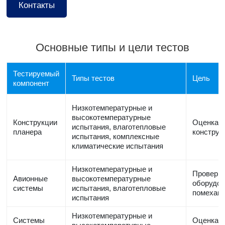
Контакты
Основные типы и цели тестов
Тестируемый
Типы тестов
Цель
компонент
Низкотемпературные и
высокотемпературные
Конструкции
Оценка д
испытания, влаготепловые
планера
конструк
испытания, комплексные
климатические испытания
Низкотемпературные и
Проверка
Авионные
высокотемпературные
оборудов
системы
испытания, влаготепловые
помехам
испытания
Низкотемпературные и
Системы
Оценка к