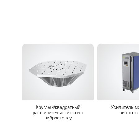
Круглый/квадратный
Усилитель м
расширительный стол к
виброст
вибростенду