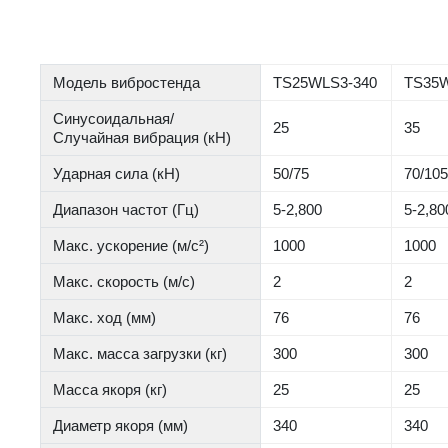
Модель вибростенда
TS25WLS3-340
TS35W
Синусоидальная/
25
35
Случайная вибрация (кН)
Ударная сила (кН)
50/75
70/10
Диапазон частот (Гц)
5-2,800
5-2,80
Макс. ускорение (м/с²)
1000
1000
Макс. скорость (м/с)
2
2
Макс. ход (мм)
76
76
Макс. масса загрузки (кг)
300
300
Масса якоря (кг)
25
25
Диаметр якоря (мм)
340
340