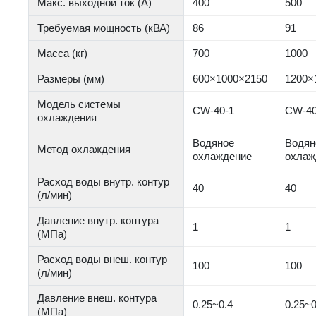
Макс. выходной ток (А)
400
500
Требуемая мощность (кВА)
86
91
Масса (кг)
700
1000
Размеры (мм)
600×1000×2150
1200×
Модель системы
CW-40-1
CW-40
охлаждения
Водяное
Водян
Метод охлаждения
охлаждение
охлаж
Расход воды внутр. контур
40
40
(л/мин)
Давление внутр. контура
1
1
(МПа)
Расход воды внеш. контур
100
100
(л/мин)
Давление внеш. контура
0.25~0.4
0.25~0
(МПа)