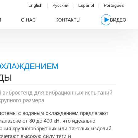
English
Русский
Español
Português
И
О НАС
КОНТАКТЫ
ВИДЕО
ОХЛАЖДЕНИЕМ
ДЫ
 вибростенд для вибрационных испытаний
крупного размера
истемы с водяным охлаждением предлагают
апазоне от 80 до 400 кН, что идеально
ания крупногабаритных или тяжелых изделий.
очетают высокую силу тяги и