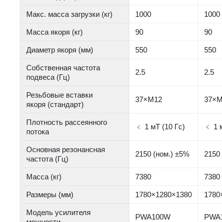
Макс. масса загрузки (кг)
1000
1000
Масса якоря (кг)
90
90
Диаметр якоря (мм)
550
550
Собственная частота
2.5
2.5
подвеса (Гц)
Резьбовые вставки
37×M12
37×
якоря (стандарт)
Плотность рассеянного
﹤ 1 мТ (10 Гс)
﹤ 1 
потока
Основная резонансная
2150 (ном.) ±5%
2150
частота (Гц)
Масса (кг)
7380
7380
Размеры (мм)
1780×1280×1380
1780
Модель усилителя
PWA100W
PWA
мощности