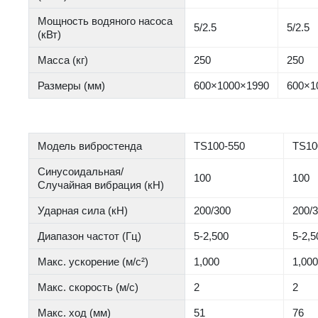
Мощность водяного насоса
5/2.5
5/2.5
(кВт)
Масса (кг)
250
250
Размеры (мм)
600×1000×1990
600×1
Модель вибростенда
TS100-550
TS10
Синусоидальная/
100
100
Случайная вибрация (кН)
Ударная сила (кН)
200/300
200/
Диапазон частот (Гц)
5-2,500
5-2,5
Макс. ускорение (м/с²)
1,000
1,00
Макс. скорость (м/с)
2
2
Макс. ход (мм)
51
76