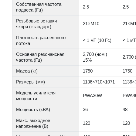
Собственная частота
2.5
2.5
подвеса (Гц)
Резьбовые вставки
21×M10
21×M
якоря (стандарт)
Плотность рассеянного
< 1 мТ (10 Гс)
< 1 мТ
потока
Основная резонансная
2,700 (ном.)
2,700 
частота (Гц)
±5%
Масса (кг)
1750
1750
Размеры (мм)
1136×710×1071
1136×
Модель усилителя
PWA30W
PWA4
мощности
Мощность (кВА)
36
48
Макс. выходное
120
120
напряжение (В)