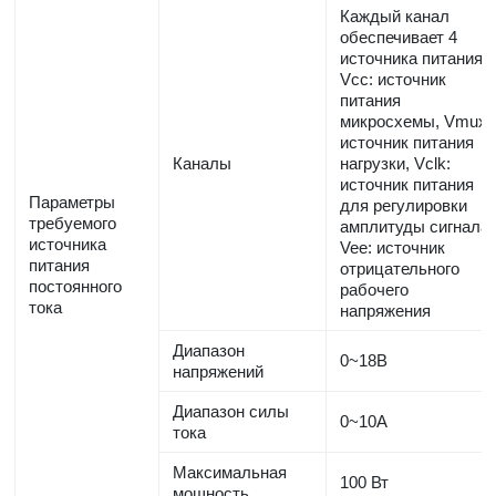
Каждый канал
обеспечивает 4
источника питания:
Vcc: источник
питания
микросхемы, Vmux:
источник питания
Каналы
нагрузки, Vclk:
источник питания
Параметры
для регулировки
требуемого
амплитуды сигнала,
источника
Vee: источник
питания
отрицательного
постоянного
рабочего
тока
напряжения
Диапазон
0~18В
напряжений
Диапазон силы
0~10А
тока
Максимальная
100 Вт
мощность