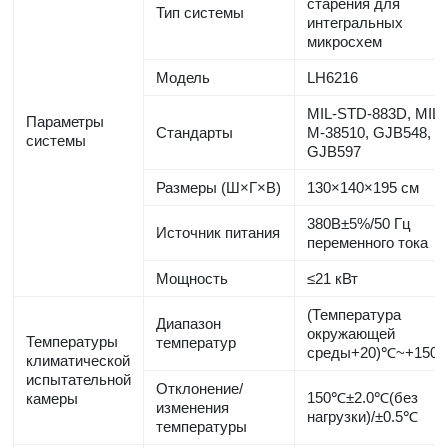
старения для
Тип системы
интегральных
микросхем
Модель
LH6216
MIL-STD-883D, MIL-
Параметры
Стандарты
M-38510, GJB548,
системы
GJB597
Размеры (Ш×Г×В)
130×140×195 см
380В±5%/50 Гц
Источник питания
переменного тока
Мощность
≤21 кВт
(Температура
Диапазон
окружающей
Температуры
температур
среды+20)℃~+150
климатической
испытательной
Отклонение/
150℃±2.0℃(без
камеры
изменения
нагрузки)/±0.5℃
температуры