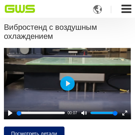

Вибростенд с воздушным
охлаждением
Play
00:07
Play
Mute
Ente
full
Посмотреть детали